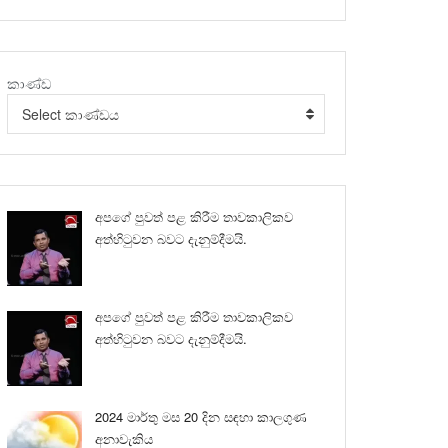
කාණ්ඩ
Select කාණ්ඩය
අපගේ පුවත් පළ කිරීම තාවකාලිකව
අත්හිටුවන බවට දැනුම්දීමයි.
අපගේ පුවත් පළ කිරීම තාවකාලිකව
අත්හිටුවන බවට දැනුම්දීමයි.
2024 මාර්තු මස 20 දින සඳහා කාලගුණ
අනාවැකිය