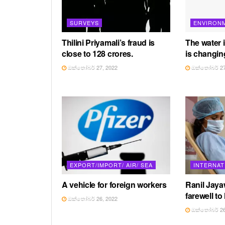
SURVEYS
ENVIRON
Thilini Priyamali’s fraud is
The water 
close to 128 crores.
is changin
ඔක්තෝබර් 27, 2022
ඔක්තෝබර් 27
EXPORT/IMPORT/ AIR/ SEA
INTERNAT
A vehicle for foreign workers
Ranil Jay
farewell to
ඔක්තෝබර් 26, 2022
ඔක්තෝබර් 26