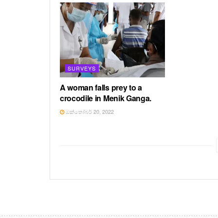
SURVEYS
A woman falls prey to a
crocodile in Menik Ganga.
ඔක්තෝබර් 20, 2022