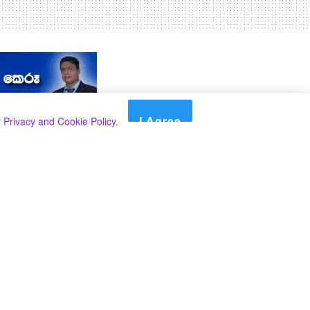
I Agree
r
Privacy and Cookie Policy
.
Search
Search
කාණ්ඩ
Select කාණ්ඩය