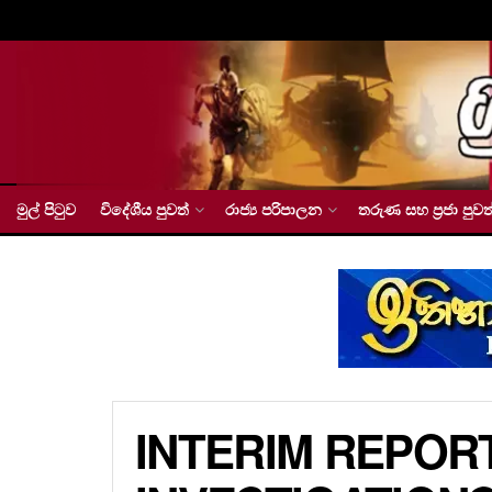
මුල් පිටුව
විදේශීය පුවත්
රාජ්‍ය පරිපාලන
තරුණ සහ ප්‍රජා පුවත
INTERIM REPOR