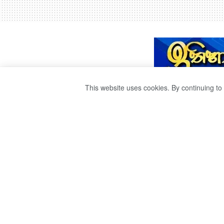
This website uses cookies. By continuing to 
පැන්ඩෝරා විමර්ශන
වාර්තාවක් ජනපති
by
Ravana
වසර 5ක් ago