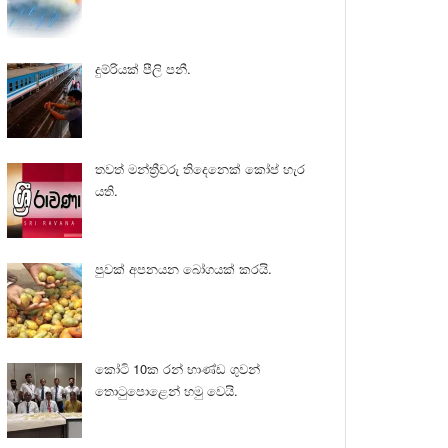
දුම්රියක් පීලි පනී.
තවත් මන්ත්‍රීවරු තිදෙනෙක් කෝප් හැර
යති.
පුවක් අපනයන බෝගයක් කරයි.
කෝටි 10ක රන් භාණ්ඩ ගුවන්
තොටුපොළෙන් හමු වෙයි.