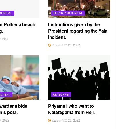
MENTAL
ENVIRONMENTAL
in Polhena beach
Instructions given by the
g.
President regarding the Yala
incident.
, 2022
ඔක්තෝබර් 26, 2022
IONAL
SURVEYS
awardena bids
Priyamali who went to
 his post.
Kataragama from Heli.
, 2022
ඔක්තෝබර් 26, 2022