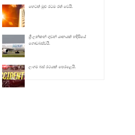
හෙටත් මුළු රටම රත් වෙයි.
ශ්‍රී ලන්කන් ගුවන් යානයක් හදිසියේ
ගොඩබස්වයි.
ලංගම බස් රථයක් පෙරළෙයි.