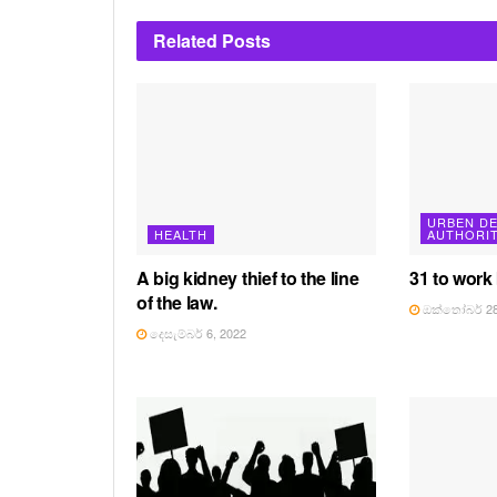
Related
Posts
URBEN D
HEALTH
AUTHORI
A big kidney thief to the line
31 to work
of the law.
ඔක්තෝබර් 28
දෙසැම්බර් 6, 2022