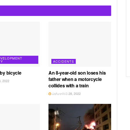
EVELOPMENT
TY
ACCIDENTS
 by bicycle
An 8-year-old son loses his
father when a motorcycle
, 2022
collides with a train
ඔක්තෝබර් 28, 2022