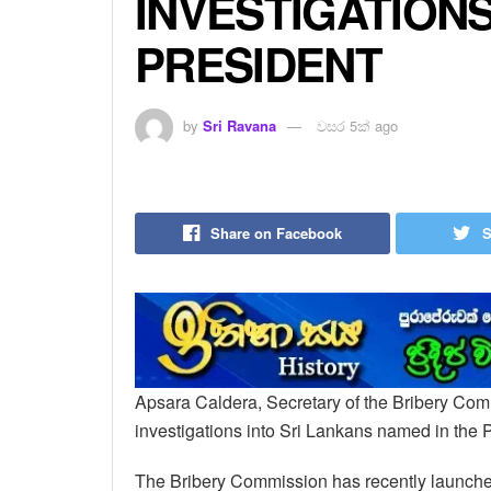
INVESTIGATIONS
PRESIDENT
by
Sri Ravana
වසර 5ක් ago
Share on Facebook
S
Apsara Caldera, Secretary of the Bribery Commi
investigations into Sri Lankans named in the P
The Bribery Commission has recently launche