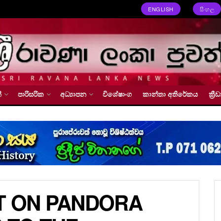
ENGLISH
සිංහල
්
පාරිසරික
අධ්‍යාපන
විශේෂාංග
කාන්තා අතිරේකය
ක්‍
T ON PANDORA