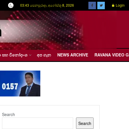
03:43 සෙනසුරාදා, අගෝස්තු 8, 2026
Login
රීඩා සහ විනෝදාංශ
අප ගැන
NEWS ARCHIVE
RAVANA VIDEO 
Search
Search