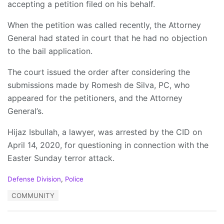
accepting a petition filed on his behalf.
When the petition was called recently, the Attorney
General had stated in court that he had no objection
to the bail application.
The court issued the order after considering the
submissions made by Romesh de Silva, PC, who
appeared for the petitioners, and the Attorney
General’s.
Hijaz Isbullah, a lawyer, was arrested by the CID on
April 14, 2020, for questioning in connection with the
Easter Sunday terror attack.
C
Defense Division
,
Police
a
T
COMMUNITY
t
a
e
g
g
s
o