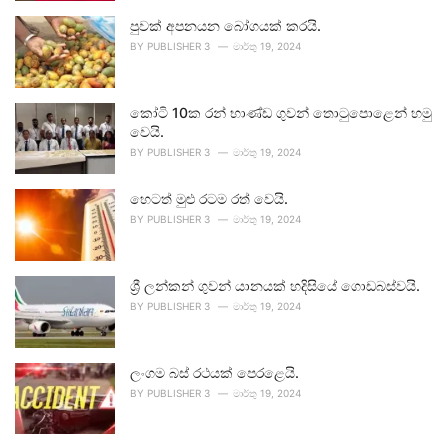
පුවක් අපනයන බෝගයක් කරයි.
BY
PUBLISHER 3
මාර්තු 19, 2024
කෝටි 10ක රන් භාණ්ඩ ගුවන් තොටුපොළෙන් හමු
වෙයි.
BY
PUBLISHER 3
මාර්තු 19, 2024
හෙටත් මුළු රටම රත් වෙයි.
BY
PUBLISHER 3
මාර්තු 19, 2024
ශ්‍රී ලන්කන් ගුවන් යානයක් හදිසියේ ගොඩබස්වයි.
BY
PUBLISHER 3
මාර්තු 19, 2024
ලංගම බස් රථයක් පෙරළෙයි.
BY
PUBLISHER 3
මාර්තු 19, 2024