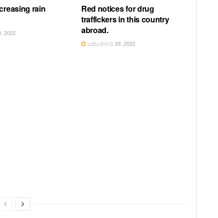
creasing rain
Red notices for drug
traffickers in this country
abroad.
, 2022
ඔක්තෝබර් 29, 2022