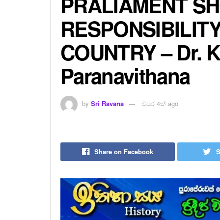
PRALIAMENT SH
RESPONSIBILIT
COUNTRY – Dr. K
Paranavithana
by
Sri Ravana
වසර 4ක් ago
Share on Facebook
S