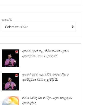
කාණ්ඩ
Select කාණ්ඩය
අපගේ පුවත් පළ කිරීම තාවකාලිකව
අත්හිටුවන බවට දැනුම්දීමයි.
අපගේ පුවත් පළ කිරීම තාවකාලිකව
අත්හිටුවන බවට දැනුම්දීමයි.
2024 මාර්තු මස 20 දින සඳහා කාලගුණ
අනාවැකිය