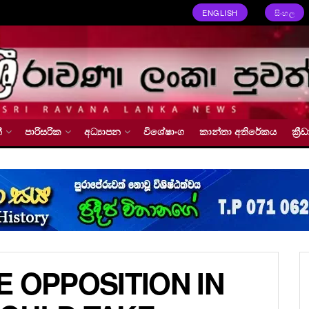
ENGLISH
සිංහල
්
පාරිසරික
අධ්‍යාපන
විශේෂාංග
කාන්තා අතිරේකය
ක්‍
 OPPOSITION IN