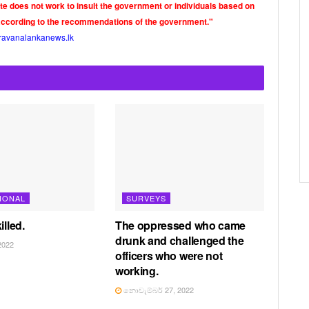
ite does not work to insult the government or individuals based on
according to the recommendations of the government."
ravanalankanews.lk
IONAL
SURVEYS
illed.
The oppressed who came
drunk and challenged the
2022
officers who were not
working.
නොවැම්බර් 27, 2022