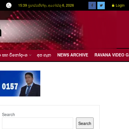
15:39 බ්‍රහස්පතින්දා, අගෝස්තු 6, 2026
Login
රීඩා සහ විනෝදාංශ
අප ගැන
NEWS ARCHIVE
RAVANA VIDEO 
Search
Search