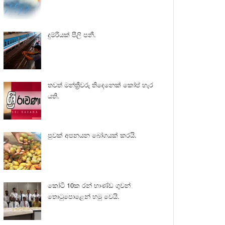
දුම්රියක් පීලි පනී.
තවත් මන්ත්‍රීවරු තිදෙනෙක් කෝප් හැර
යති.
පුවක් අපනයන බෝගයක් කරයි.
කෝටි 10ක රන් භාණ්ඩ ගුවන්
තොටුපොළෙන් හමු වෙයි.