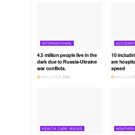
INTERNATIONAL
ACCIDEN
4.5 million people live in the
10 includi
dark due to Russia-Ukraine
are hospita
war conflicts.
speed
නොවැම්බර් 5, 2022
නොවැම්බර් 2,
HEALTH CARE ISSUES
WEATHER