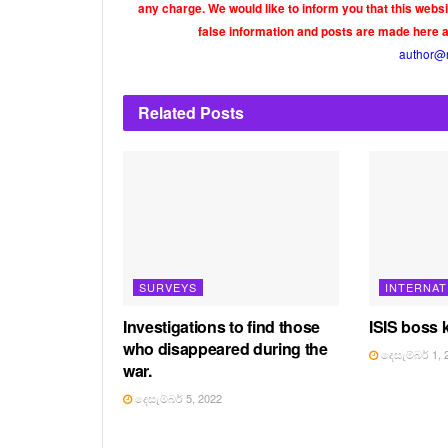
any charge. We would like to inform you that this webs
false information and posts are made here 
author@
Related
Posts
SURVEYS
INTERNAT
Investigations to find those
ISIS boss k
who disappeared during the
දෙසැම්බර් 1, 
war.
දෙසැම්බර් 5, 2022