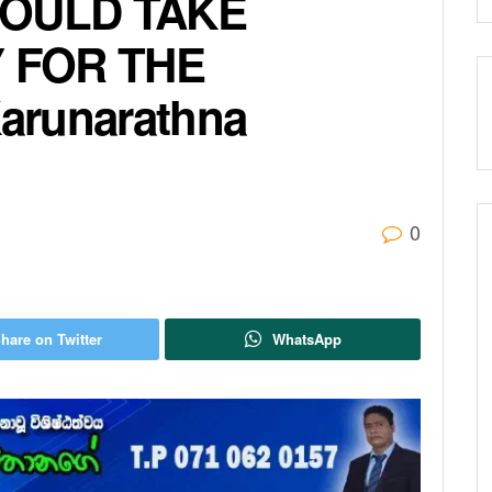
OULD TAKE
Y FOR THE
arunarathna
0
hare on Twitter
WhatsApp