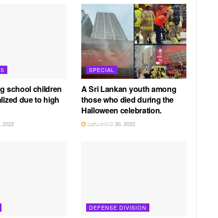
TS
SPECIAL
ng school children
A Sri Lankan youth among
lized due to high
those who died during the
Halloween celebration.
 2022
ඔක්තෝබර් 30, 2022
DEFENSE DIVISION