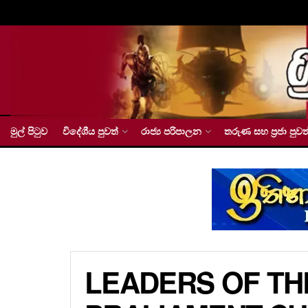
මුල් පිටුව
විදේශීය පුවත්
රාජ්‍ය පරිපාලන
තරුණ සහ ප්‍රජා පුවත
LEADERS OF THE