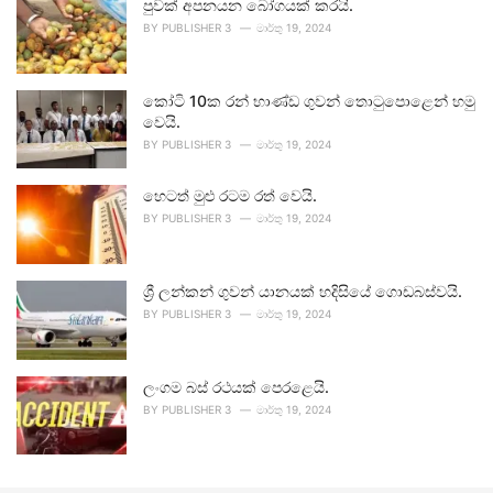
පුවක් අපනයන බෝගයක් කරයි.
BY
PUBLISHER 3
මාර්තු 19, 2024
කෝටි 10ක රන් භාණ්ඩ ගුවන් තොටුපොළෙන් හමු
වෙයි.
BY
PUBLISHER 3
මාර්තු 19, 2024
හෙටත් මුළු රටම රත් වෙයි.
BY
PUBLISHER 3
මාර්තු 19, 2024
ශ්‍රී ලන්කන් ගුවන් යානයක් හදිසියේ ගොඩබස්වයි.
BY
PUBLISHER 3
මාර්තු 19, 2024
ලංගම බස් රථයක් පෙරළෙයි.
BY
PUBLISHER 3
මාර්තු 19, 2024