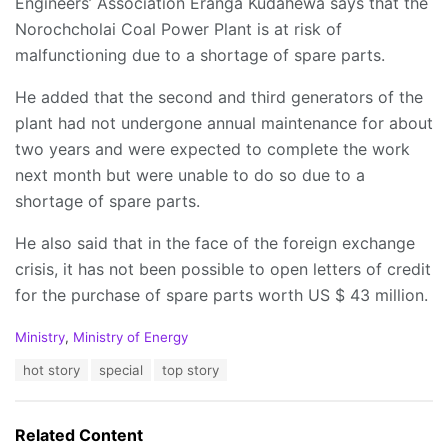
Engineers’ Association Eranga Kudahewa says that the
Norochcholai Coal Power Plant is at risk of
malfunctioning due to a shortage of spare parts.
He added that the second and third generators of the
plant had not undergone annual maintenance for about
two years and were expected to complete the work
next month but were unable to do so due to a
shortage of spare parts.
He also said that in the face of the foreign exchange
crisis, it has not been possible to open letters of credit
for the purchase of spare parts worth US $ 43 million.
C
Ministry
,
Ministry of Energy
a
T
hot story
special
top story
t
a
e
g
g
s
o
Related Content
:
r