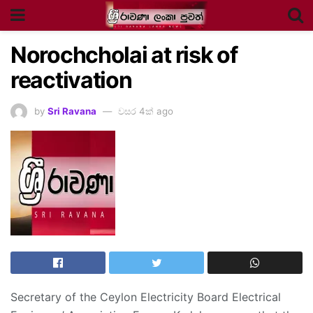
Norochcholai at risk of
reactivation
by
Sri Ravana
වසර 4ක් ago
Secretary of the Ceylon Electricity Board Electrical