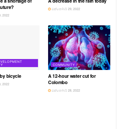
be a shortage of
A decrease in the rain today
 future?
ඔක්තෝබර් 29, 2022
, 2022
EVELOPMENT
TY
COMMUNITY
 by bicycle
A 12-hour water cut for
Colombo
, 2022
ඔක්තෝබර් 28, 2022