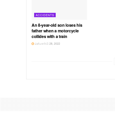
ACCIDENTS
An 8-year-old son loses his
father when a motorcycle
collides with a train
ඔක්තෝබර් 28, 2022