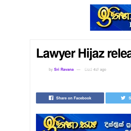
Lawyer Hijaz rele
by
Sri Ravana
වසර 4ක් ago
Share on Facebook
S