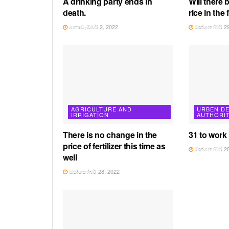
A drinking party ends in
Will there 
death.
rice in the
නොවැම්බර් 2, 2022
ඔක්තෝබර් 29
AGRICULTURE AND
URBEN D
IRRIGATION
AUTHORI
There is no change in the
31 to work
price of fertilizer this time as
ඔක්තෝබර් 28
well
ඔක්තෝබර් 28, 2022