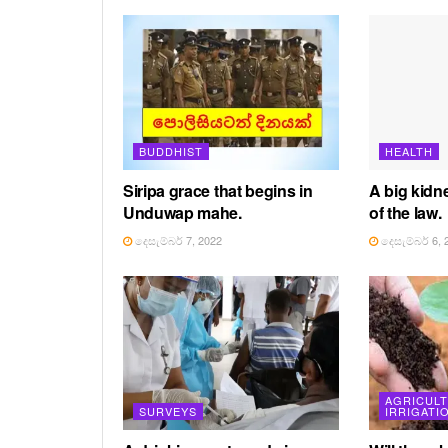
BUDDHIST
HEALTH
Siripa grace that begins in
A big kidne
Unduwap mahe.
of the law.
දෙසැම්බර් 7, 2022
දෙසැම්බර් 6, 
AGRICUL
SURVEYS
IRRIGATI