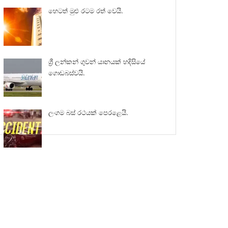
හෙටත් මුළු රටම රත් වෙයි.
ශ්‍රී ලන්කන් ගුවන් යානයක් හදිසියේ
ගොඩබස්වයි.
ලංගම බස් රථයක් පෙරළෙයි.