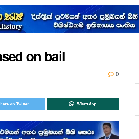
ased on bail
0
hare on Twitter
WhatsApp