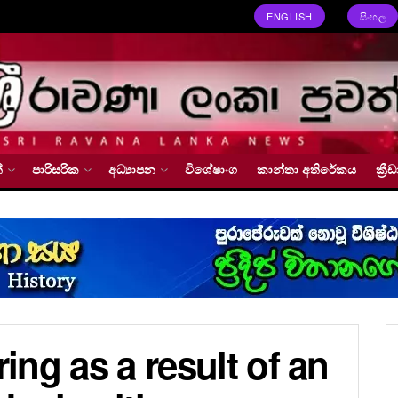
ENGLISH
සිංහල
්
පාරිසරික
අධ්‍යාපන
විශේෂාංග
කාන්තා අතිරේකය
ක්‍
ring as a result of an