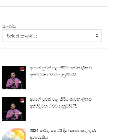
කාණ්ඩ
Select කාණ්ඩය
අපගේ පුවත් පළ කිරීම තාවකාලිකව
අත්හිටුවන බවට දැනුම්දීමයි.
අපගේ පුවත් පළ කිරීම තාවකාලිකව
අත්හිටුවන බවට දැනුම්දීමයි.
2024 මාර්තු මස 20 දින සඳහා කාලගුණ
අනාවැකිය