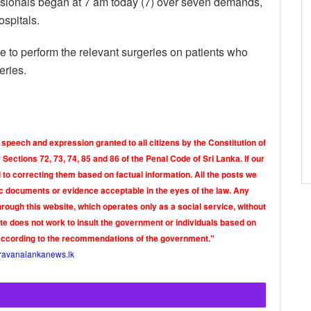
essionals began at 7 am today (7) over seven demands,
ospitals.
 to perform the relevant surgeries on patients who
eries.
 speech and expression granted to all citizens by the Constitution of
Sections 72, 73, 74, 85 and 86 of the Penal Code of Sri Lanka. If our
o correcting them based on factual information. All the posts we
tic documents or evidence acceptable in the eyes of the law. Any
rough this website, which operates only as a social service, without
ite does not work to insult the government or individuals based on
according to the recommendations of the government."
ravanalankanews.lk