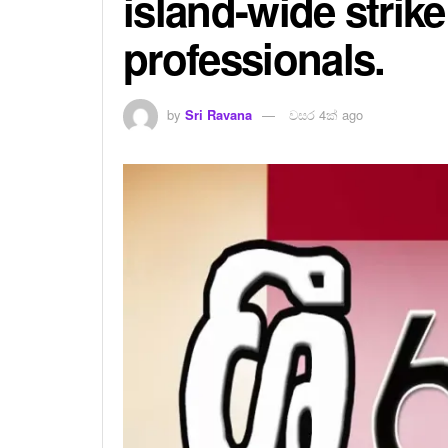
island-wide strike
professionals.
by
Sri Ravana
වසර 4ක් ago