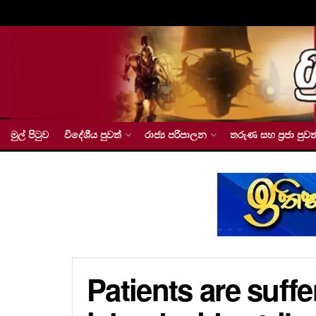
මුල් පිටුව
විදේශීය පුවත්
රාජ්‍ය පරිපාලන
තරුණ සහ ප්‍රජා පුවත
Patients are suffe