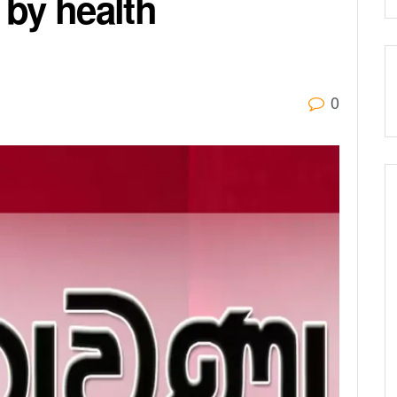
 by health
0