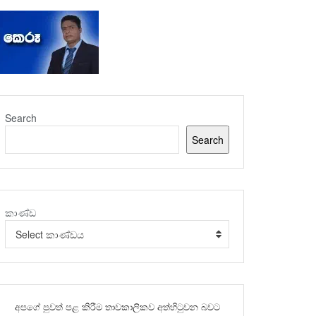
Search
Search
කාණ්ඩ
Select කාණ්ඩය
අපගේ පුවත් පළ කිරීම තාවකාලිකව අත්හිටුවන බවට