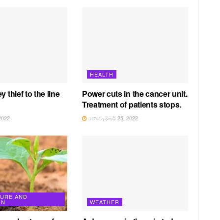
HEALTH
y thief to the line
Power cuts in the cancer unit.
Treatment of patients stops.
2022
නොවැම්බර් 25, 2022
TURE AND
ON
WEATHER