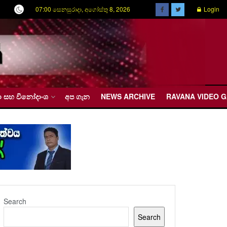
07:00 සෙනසුරාදා, අගෝස්තු 8, 2026
Login
රීඩා සහ විනෝදාංශ
අප ගැන
NEWS ARCHIVE
RAVANA VIDEO 
Search
Search