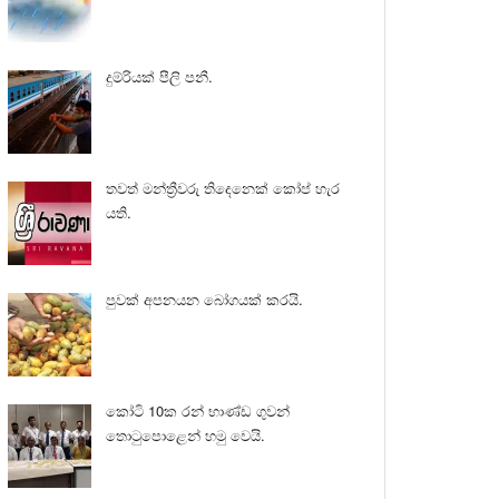
දුම්රියක් පීලි පනී.
තවත් මන්ත්‍රීවරු තිදෙනෙක් කෝප් හැර
යති.
පුවක් අපනයන බෝගයක් කරයි.
කෝටි 10ක රන් භාණ්ඩ ගුවන්
තොටුපොළෙන් හමු වෙයි.