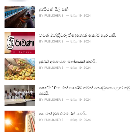
දුම්රියක් පීලි පනී.
BY
PUBLISHER 3
මාර්තු 19, 2024
තවත් මන්ත්‍රීවරු තිදෙනෙක් කෝප් හැර යති.
BY
PUBLISHER 3
මාර්තු 19, 2024
පුවක් අපනයන බෝගයක් කරයි.
BY
PUBLISHER 3
මාර්තු 19, 2024
කෝටි 10ක රන් භාණ්ඩ ගුවන් තොටුපොළෙන් හමු
වෙයි.
BY
PUBLISHER 3
මාර්තු 19, 2024
හෙටත් මුළු රටම රත් වෙයි.
BY
PUBLISHER 3
මාර්තු 19, 2024