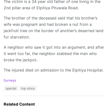
The victim is a 34 year old father of one living in the
2nd pillar area of ​​Elpitiya Pituwala Road.
The brother of the deceased said that his brother’s
wife was pregnant and had broken a nut from a
jackfruit tree on the border of another’s deserted land
for starvation.
A neighbor who saw it got into an argument, and after
it went too far, the neighbor stabbed the man who
broke the jackpot.
The injured died on admission to the Elpitiya Hospital.
C
Surveys
a
T
special
top story
t
a
e
g
g
s
o
Related Content
:
r