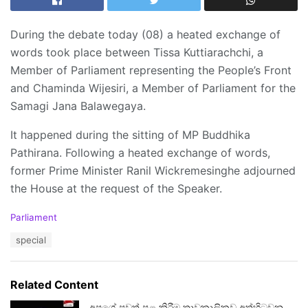
During the debate today (08) a heated exchange of
words took place between Tissa Kuttiarachchi, a
Member of Parliament representing the People’s Front
and Chaminda Wijesiri, a Member of Parliament for the
Samagi Jana Balawegaya.
It happened during the sitting of MP Buddhika
Pathirana. Following a heated exchange of words,
former Prime Minister Ranil Wickremesinghe adjourned
the House at the request of the Speaker.
C
Parliament
a
T
special
t
a
e
g
g
s
o
Related Content
:
r
i
අපගේ පුවත් පළ කිරීම තාවකාලිකව අත්හිටුවන