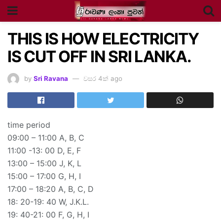
THIS IS HOW ELECTRICITY
IS CUT OFF IN SRI LANKA.
by
Sri Ravana
වසර 4ක් ago
time period
09:00 – 11:00 A, B, C
11:00 -13: 00 D, E, F
13:00 – 15:00 J, K, L
15:00 – 17:00 G, H, I
17:00 – 18:20 A, B, C, D
18: 20-19: 40 W, J.K.L.
19: 40-21: 00 F, G, H, I