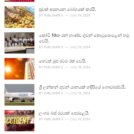
පුවක් අපනයන බෝගයක් කරයි.
BY
PUBLISHER 3
මාර්තු 19, 2024
කෝටි 10ක රන් භාණ්ඩ ගුවන් තොටුපොළෙන් හමු
වෙයි.
BY
PUBLISHER 3
මාර්තු 19, 2024
හෙටත් මුළු රටම රත් වෙයි.
BY
PUBLISHER 3
මාර්තු 19, 2024
ශ්‍රී ලන්කන් ගුවන් යානයක් හදිසියේ ගොඩබස්වයි.
BY
PUBLISHER 3
මාර්තු 19, 2024
ලංගම බස් රථයක් පෙරළෙයි.
BY
PUBLISHER 3
මාර්තු 19, 2024