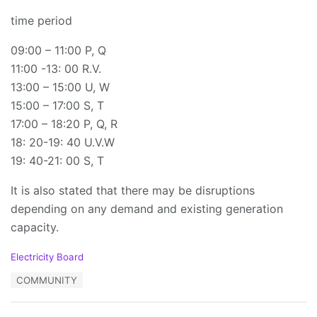
time period
09:00 – 11:00 P, Q
11:00 -13: 00 R.V.
13:00 – 15:00 U, W
15:00 – 17:00 S, T
17:00 – 18:20 P, Q, R
18: 20-19: 40 U.V.W
19: 40-21: 00 S, T
It is also stated that there may be disruptions
depending on any demand and existing generation
capacity.
C
Electricity Board
a
T
COMMUNITY
t
a
e
g
g
s