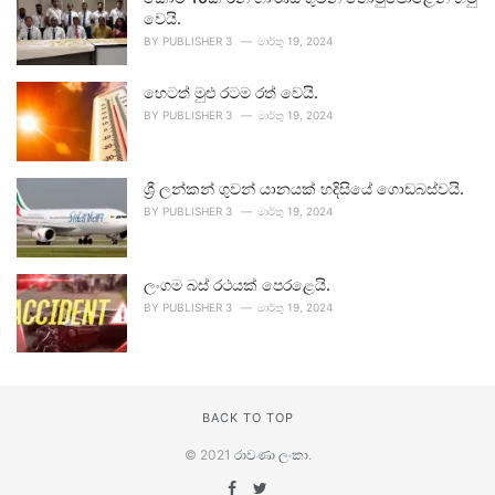
වෙයි.
BY
PUBLISHER 3
මාර්තු 19, 2024
හෙටත් මුළු රටම රත් වෙයි.
BY
PUBLISHER 3
මාර්තු 19, 2024
ශ්‍රී ලන්කන් ගුවන් යානයක් හදිසියේ ගොඩබස්වයි.
BY
PUBLISHER 3
මාර්තු 19, 2024
ලංගම බස් රථයක් පෙරළෙයි.
BY
PUBLISHER 3
මාර්තු 19, 2024
BACK TO TOP
© 2021
රාවණා ලංකා
.