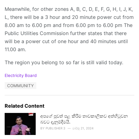
Meanwhile, for other zones A, B, C, D, E, F, G, H, I, J, K,
L, there will be a 3 hour and 20 minute power cut from
8.00 am to 6.00 pm and from 6.00 pm to 6.00 pm The
Public Utilities Commission further states that there
will be a power cut of one hour and 40 minutes until
11.00 am.
The region you belong to so far is still valid today.
C
Electricity Board
a
T
COMMUNITY
t
a
e
g
g
s
o
Related Content
:
r
i
අපගේ පුවත් පළ කිරීම තාවකාලිකව අත්හිටුවන
e
බවට දැනුම්දීමයි.
s
BY
PUBLISHER 3
මාර්තු 21, 2024
: