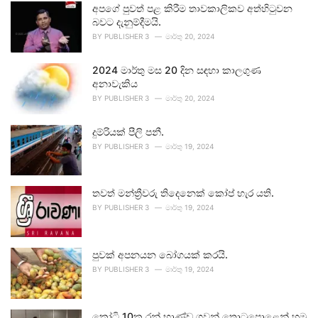
අපගේ පුවත් පළ කිරීම තාවකාලිකව අත්හිටුවන
බවට දැනුම්දීමයි.
BY
PUBLISHER 3
මාර්තු 20, 2024
2024 මාර්තු මස 20 දින සඳහා කාලගුණ
අනාවැකිය
BY
PUBLISHER 3
මාර්තු 20, 2024
දුම්රියක් පීලි පනී.
BY
PUBLISHER 3
මාර්තු 19, 2024
තවත් මන්ත්‍රීවරු තිදෙනෙක් කෝප් හැර යති.
BY
PUBLISHER 3
මාර්තු 19, 2024
පුවක් අපනයන බෝගයක් කරයි.
BY
PUBLISHER 3
මාර්තු 19, 2024
කෝටි 10ක රන් භාණ්ඩ ගුවන් තොටුපොළෙන් හමු